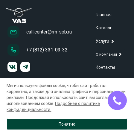
Главная
Каталог
call.center@rm-spb.ru
Услуги
+7 (812) 331-03-32
О компании
Контакты
Мы используем файлы cookie, чтобы сайт работал
ООО «Строительная компания»
ИНН 7805013573, ОГРН 1027804880982
корректно, а также для анализа трафика и персонализации
Юр. адрес : 196158, г. Санкт-Петербург, Дунайский пр., д.15,
рекламы. Продолжая использовать сайт, вы соглашаетесь с
кор.1
использованием cookie.
Подробнее о политике
конфиденциальности.
Политика конфиденциальности
Согласие на обработку персональных данных
Карта сайта
Понятно
© 2026 Город русских машин