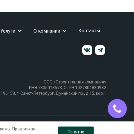
Контакты
Услуги
О компании
ООО «Строительная компания»
ИНН 7805013573, ОГРН 1027804880982
 196158, г. Санкт-Петербург, Дунайский пр., д.15, кор.1
© 2026 Город русских машин
екламы. Продолжая
Понятно