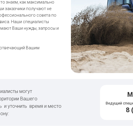
то знаем, как максимально
и заказчики получают не
профессионального совета по
рвиса. Наши специалисты
имают Ваши нужды, запросы и
 отвечающий Вашим
иалисты могут
М
рритории Вашего
Ведущий спец
ь и уточнить время и место
8 
ону: