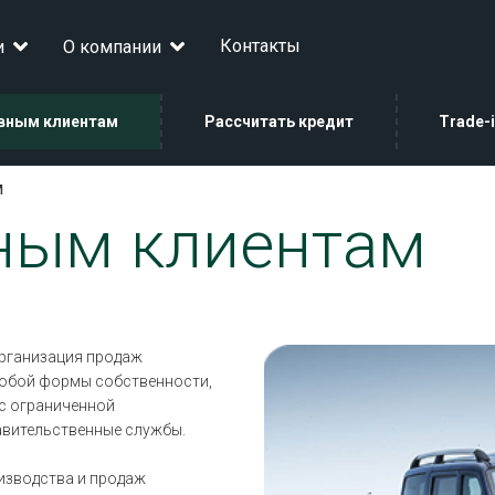
Контакты
и
О компании
вным клиентам
Рассчитать кредит
Trade-
м
ным клиентам
рганизация продаж
юбой формы собственности,
с ограниченной
авительственные службы.
изводства и продаж