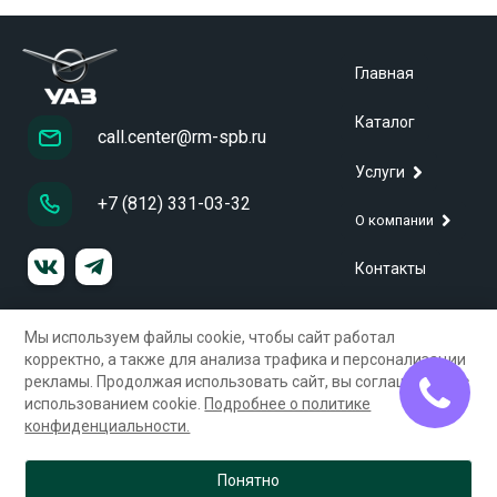
Главная
Каталог
call.center@rm-spb.ru
Услуги
+7 (812) 331-03-32
О компании
Контакты
Мы используем файлы cookie, чтобы сайт работал
ООО «Строительная компания»
ИНН 7805013573, ОГРН 1027804880982
корректно, а также для анализа трафика и персонализации
Юр. адрес : 196158, г. Санкт-Петербург, Дунайский пр., д.15,
рекламы. Продолжая использовать сайт, вы соглашаетесь с
кор.1
использованием cookie.
Подробнее о политике
конфиденциальности.
Политика конфиденциальности
Согласие на обработку персональных данных
Карта сайта
Понятно
© 2026 Город русских машин