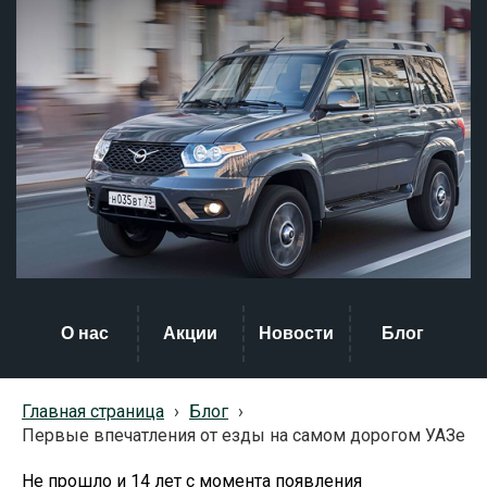
О нас
Акции
Новости
Блог
Главная страница
›
Блог
›
Первые впечатления от езды на самом дорогом УАЗе
Не прошло и 14 лет с момента появления