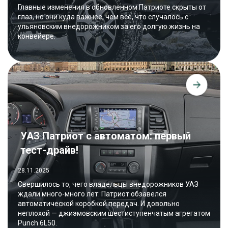
Главные изменения в обновленном Патриоте скрыты от
глаз, но они куда важнее, чем всё, что случалось с
ульяновским внедорожником за его долгую жизнь на
конвейере.
УАЗ Патриот с автоматом: первый
тест-драйв!
28.11.2025
Свершилось то, чего владельцы внедорожников УАЗ
ждали много-много лет: Патриот обзавелся
автоматической коробкой передач. И довольно
неплохой — джиэмовским шестиступенчатым агрегатом
Punch 6L50.