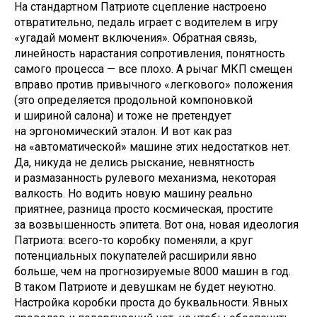
На стандартном Патриоте сцепление настроено
отвратительно, педаль играет с водителем в игру
«угадай момент включения». Обратная связь,
линейность нарастания сопротивления, понятность
самого процесса — все плохо. А рычаг МКП смещен
вправо против привычного «легкового» положения
(это определяется продольной компоновкой
и шириной салона) и тоже не претендует
на эргономический эталон. И вот как раз
на «автоматической» машине этих недостатков нет.
Да, никуда не делись рыскание, невнятность
и размазанность рулевого механизма, некоторая
валкость. Но водить новую машину реально
приятнее, разница просто космическая, простите
за возвышенность эпитета. Вот она, новая идеология
Патриота: всего-то коробку поменяли, а круг
потенциальных покупателей расширили явно
больше, чем на прогнозируемые 8000 машин в год.
В таком Патриоте и девушкам не будет неуютно.
Настройка коробки проста до буквальности. Явных