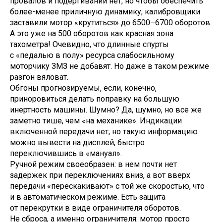
провалов и подергиваний нет, но чтобы обеспечить
более-менее приличную динамику, калибровщики
заставили мотор «крутиться» до 6500–6700 оборотов.
А это уже на 500 оборотов как красная зона
тахометра! Очевидно, что длинные спурты
с «педалью в полу» ресурса слабосильному
моторчику ЗМЗ не добавят. Но даже в таком режиме
разгон вяловат.
Обгоны прогнозируемы, если, конечно,
приноровиться делать поправку на большую
инертность машины. Шумно? Да, шумно, но все же
заметно тише, чем «на механике». Индикации
включенной передачи нет, но такую информацию
можно вывести на дисплей, быстро
переключившись в «мануал».
Ручной режим своеобразен: в нем почти нет
задержек при переключениях вниз, а вот вверх
передачи «перескакивают» с той же скоростью, что
и в автоматическом режиме. Есть защита
от перекрутки в виде ограничителя оборотов.
Не сброса, а именно ограничителя: мотор просто