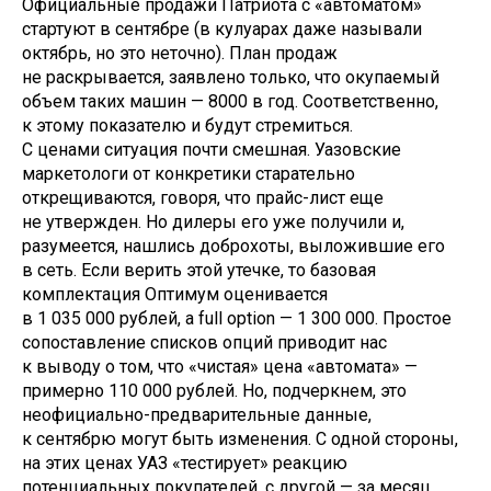
Официальные продажи Патриота с «автоматом»
стартуют в сентябре (в кулуарах даже называли
октябрь, но это неточно). План продаж
не раскрывается, заявлено только, что окупаемый
объем таких машин — 8000 в год. Соответственно,
к этому показателю и будут стремиться.
С ценами ситуация почти смешная. Уазовские
маркетологи от конкретики старательно
открещиваются, говоря, что прайс-лист еще
не утвержден. Но дилеры его уже получили и,
разумеется, нашлись доброхоты, выложившие его
в сеть. Если верить этой утечке, то базовая
комплектация Оптимум оценивается
в 1 035 000 рублей, а full option — 1 300 000. Простое
сопоставление списков опций приводит нас
к выводу о том, что «чистая» цена «автомата» —
примерно 110 000 рублей. Но, подчеркнем, это
неофициально-предварительные данные,
к сентябрю могут быть изменения. С одной стороны,
на этих ценах УАЗ «тестирует» реакцию
потенциальных покупателей, с другой — за месяц