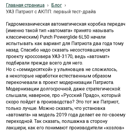
Главная страница
›
Блог
›
УАЗ Патриот с АКПП: первый тест-драйв
Гидромеханическая автоматическая коробка передач
(именно такой тип «автомата» принято называть
классическим) Punch Powerglide 6L50 начали
испытывать как вариант для Патриота два года тому
назад. Спасибо надо сказать несостоявшемуся
проекту кроссовера УАЗ-3170, ведь «автомат»
подбирали прежде всего для него.
Но с «семидесяткой» у ульяновцев не сложилось,
а некоторые наработки естественным образом
перекочевали в проект модернизации Патриота.
Модернизации долгосрочной, даже стратегической:
слышали, наверное, про «Русский Прадо», который
скоро пойдет в производство? Это тот же Патриот,
только лучше. Можно сказать, что установка
«автомата» на модель 2019 года делает ее по-своему
переходной. Так сказать, полшажка в сторону
лакшери, как его понимают производители «козлов»