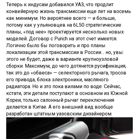
Теперь к индусам добавился УАЗ, что продлит
конвейерную жизнь трансмиссии еще лет на восемь
как минимум. Но вероятнее всего — и больше,
потому как у ульяновцев на 6L50 стратегические
планы, «под нее» проектируется несколько новых
моделей. Договор с Punch на этот счет имеется.
Логично было бы поговорить и про планы
локализации этой трансмиссии в России… но, увы:
этого не будет, даже в варианте крупноузловой
сборки. Максимум, до чего дотянется русификация,
так это до «обвеса» — селекторного рычага, тросов
его привода, блока электроники, масляного
радиатора. Но и это пока вилами по воде. Сейчас,
кстати, эти детали поступают в основном из Южной
Кореи, только салонный рычаг переключения
делается в Китае. А его внешний вид вообще
разработан штатным уазовским дизайнером.