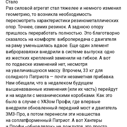
Стало
Раз силовой агрегат стал тяжелее и немного изменил
геометрию, то возникла необходимость
пересмотреть характеристики резинометаллических
опор. Точнее, самих резинок. А заднюю опору
пришлось переработать полностью. Это благотворно
сказалось на комфорте: вибропередача с двигателя
на раму уменьшилась вдвое. Еще один элемент
виброразвязки внедрили в системе выпуска: одно
из жестких креплений заменили на гибкое. А вот
по подвеске изменений нет, несмотря
на увеличившуюся массу. Впрочем, 33 кг для
солидного Патриота — почти незаметная прибавка.
Нам обещали, что в недалеком будущем
вышеназванные изменения (или их часть) перейдут
и на модели с механическими коробками. Как это
было в случае с УАЗом Профи, где впервые
внедрили обновленный передний мост и двигатель
ЗМЗ-Про, а потом перенесли эти новшества
на соплатформенный Патриот. А вот Хантеры
и Профи «обновлялок» не дождутся, это просто