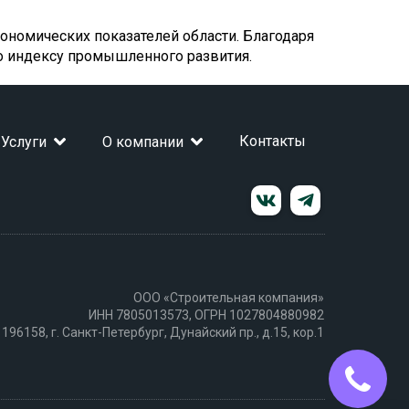
номических показателей области. Благодаря
о индексу промышленного развития.
Контакты
Услуги
О компании
ООО «Строительная компания»
ИНН 7805013573, ОГРН 1027804880982
 196158, г. Санкт-Петербург, Дунайский пр., д.15, кор.1