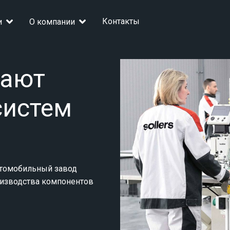
Контакты
и
О компании
кают
систем
втомобильный завод
оизводства компонентов